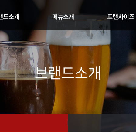
랜드소개
메뉴소개
프랜차이즈
전&story
F후라이드 & C크리스피
성공포인트&창업
아오시는 길
메뉴
개설비용
브랜드소개
생맥주 & 수제맥주 & 하이볼
창업문의