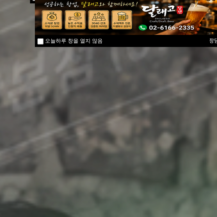
창
오늘하루 창을 열지 않음