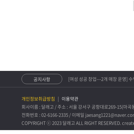
 운영] 수익률
신규.업종변경 창업 혜택/무이자 대
공지사항
개인정보취급방침
|
이용약관
회사이름 : 달래고 / 주소 : 서울 강서구 공항대로269-15(마곡동)
전화번호 : 02-6166-2335 / 이메일 jaesang1221@naver.c
COPYRIGHT ⓒ 2023 달래고 ALL RIGHT RESERVED. creat