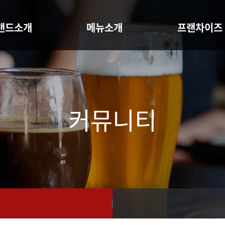
랜드소개
메뉴소개
프랜차이즈
전&story
F후라이드 & C크리스피
성공포인트&창업
아오시는 길
메뉴
개설비용
커뮤니티
생맥주 & 수제맥주 & 하이볼
창업문의