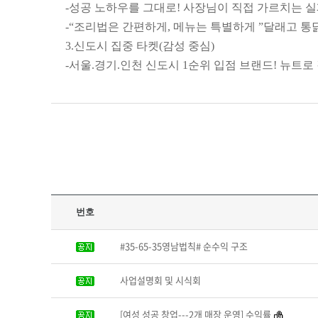
-
성공 노하우를 그대로
!
사장님이 직접 가르치는 
-“
조리법은 간편하게
,
메뉴는 특별하게
”
달래고 통
3.
신도시 집중 타켓
(
감성 중심
)
-
서울
.
경기
.
인천 신도시
1
순위 입점 브랜드
!
뉴트로
번호
#35-65-35영남법칙# 순수익 구조
사업설명회 및 시식회
[여성 성공 창업---2개 매장 운영] 수익률