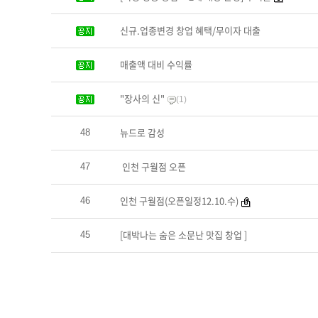
신규.업종변경 창업 혜택/무이자 대출
매출액 대비 수익률
"장사의 신"
(1)
뉴드로 감성
48
인천 구월점 오픈
47
인천 구월점(오픈일정12.10.수)
46
[대박나는 숨은 소문난 맛집 창업 ]
45