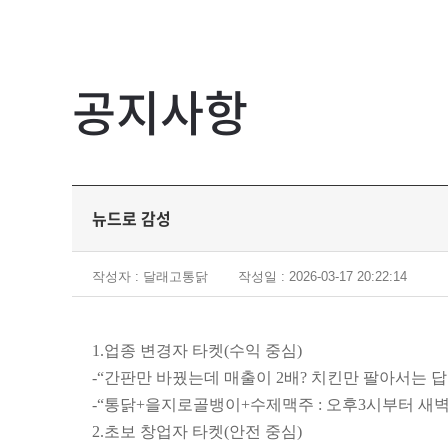
공지사항
뉴드로 감성
작성자 : 달래고통닭
작성일 : 2026-03-17 20:22:14
1.
업종 변경자 타켓
(
수익 중심
)
-“
간판만 바꿨는데 매출이
2
배
?
치킨만 팔아서는 
-“
통닭
+
을지로골뱅이
+
수제맥주
:
오후
3
시부터 새벽
2.
초보 창업자 타켓
(
안전 중심
)