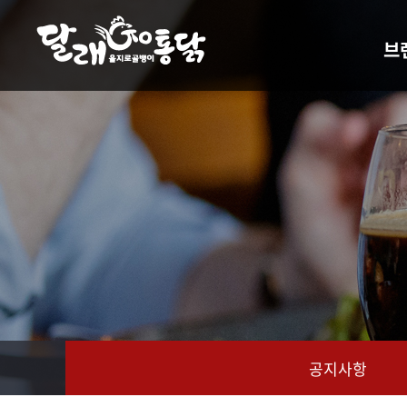
주메뉴 바로가기
컨텐츠 바로가기
브
사업비
찾
공지사항